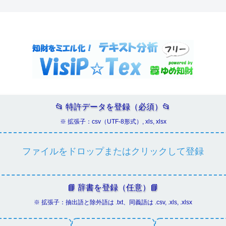
📂 特許データを登録（必須）📂
※ 拡張子：csv（UTF-8形式）, xls, xlsx
ファイルをドロップまたはクリックして登録
📘 辞書を登録（任意）📘
※ 拡張子：抽出語と除外語は .txt、同義語は .csv, .xls, .xlsx