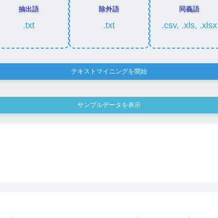
抽出語
除外語
同義語
.txt
.txt
.csv, .xls, .xlsx
テキストマイニングを開始
サンプルデータを表示